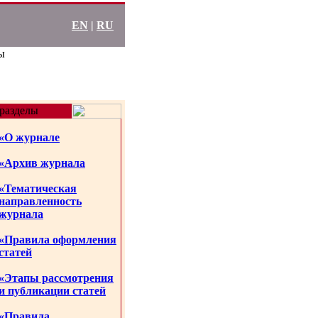
EN
|
RU
ы
разделы
«О журнале
«Архив журнала
«Тематическая
направленность
журнала
«Правила оформления
статей
«Этапы рассмотрения
и публикации статей
«Правила