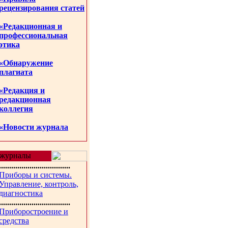
рецензирования статей
«Редакционная и
профессиональная
этика
«Обнаружение
плагиата
«Редакция и
редакционная
коллегия
«Новости журнала
журналы
...................................
Приборы и системы.
Управление, контроль,
диагностика
...................................
Приборостроение и
средства