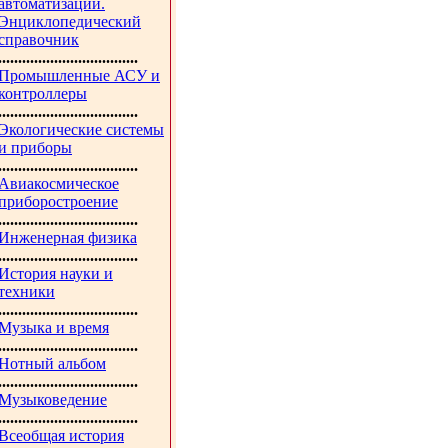
автоматизации.
Энциклопедический
справочник
...................................
Промышленные АСУ и
контроллеры
...................................
Экологические системы
и приборы
...................................
Авиакосмическое
приборостроение
...................................
Инженерная физика
...................................
История науки и
техники
...................................
Музыка и время
...................................
Нотный альбом
...................................
Музыковедение
...................................
Всеобщая история