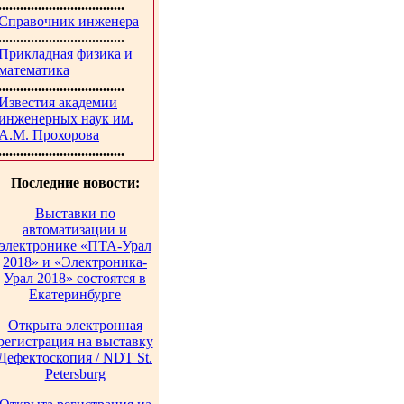
...................................
Справочник инженера
...................................
Прикладная физика и
математика
...................................
Известия академии
инженерных наук им.
А.М. Прохорова
...................................
Последние новости:
Выставки по
автоматизации и
электронике «ПТА-Урал
2018» и «Электроника-
Урал 2018» состоятся в
Екатеринбурге
Открыта электронная
регистрация на выставку
Дефектоскопия / NDT St.
Petersburg