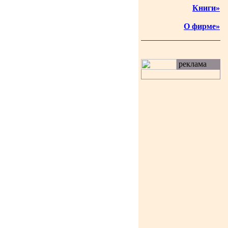
Книги»
О фирме»
реклама