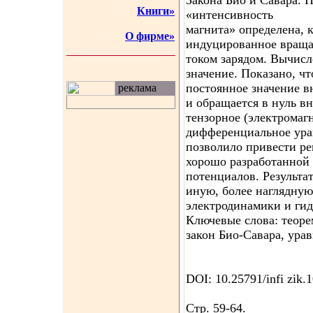
Закона Био и Савара. 
Книги»
«интенсивность
магнита» определена, к
О фирме»
индуцированное враща
током зарядом. Вычисл
значение. Показано, ч
постоянное значение в
реклама
и обращается в нуль в
тензорное (электромаг
дифференциальное урав
позволило привести р
хорошо разработанной
потенциалов. Результа
иную, более наглядну
электродинамики и ги
Ключевые слова: теоре
закон Био-Савара, ура
DOI: 10.25791/infi zik.
Стр. 59-64.