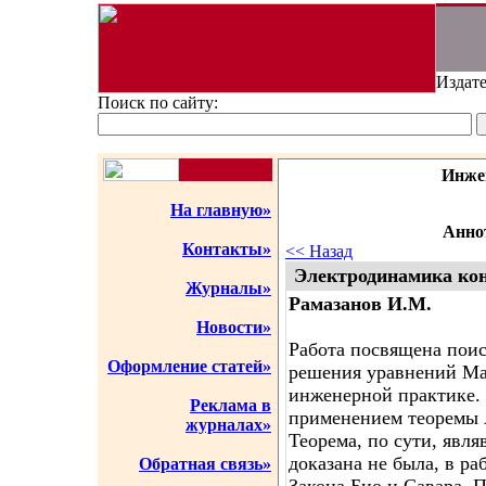
Издате
Поиск по сайту:
Инже
На главную»
Аннот
Контакты»
<< Назад
Электродинамика кон
Журналы»
Рамазанов И.М.
Новости»
Работа посвящена пои
Оформление статей»
решения уравнений Ма
инженерной практике.
Реклама в
применением теоремы 
журналах»
Теорема, по сути, явля
доказана не была, в ра
Обратная связь»