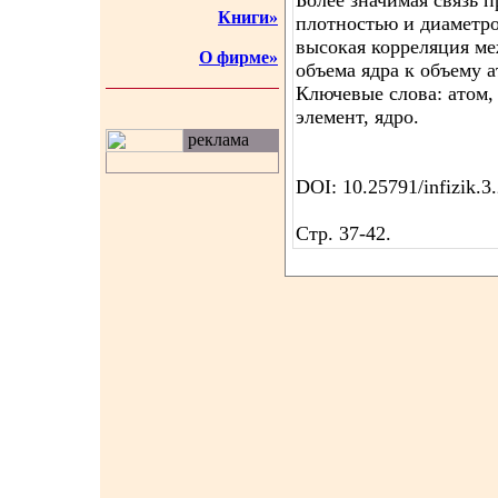
Более значимая связь 
Книги»
плотностью и диаметро
высокая корреляция м
О фирме»
объема ядра к объему а
Ключевые слова: атом, 
элемент, ядро.
реклама
DOI: 10.25791/infizik.3
Стр. 37-42.