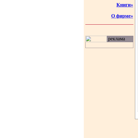
Книги»
О фирме»
реклама