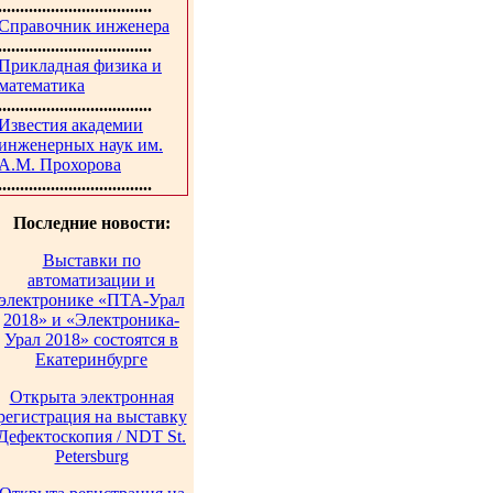
...................................
Справочник инженера
...................................
Прикладная физика и
математика
...................................
Известия академии
инженерных наук им.
А.М. Прохорова
...................................
Последние новости:
Выставки по
автоматизации и
электронике «ПТА-Урал
2018» и «Электроника-
Урал 2018» состоятся в
Екатеринбурге
Открыта электронная
регистрация на выставку
Дефектоскопия / NDT St.
Petersburg