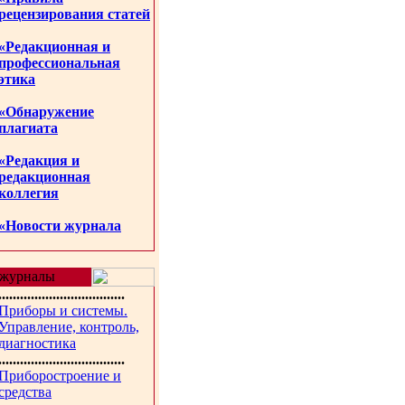
рецензирования статей
«Редакционная и
профессиональная
этика
«Обнаружение
плагиата
«Редакция и
редакционная
коллегия
«Новости журнала
журналы
...................................
Приборы и системы.
Управление, контроль,
диагностика
...................................
Приборостроение и
средства