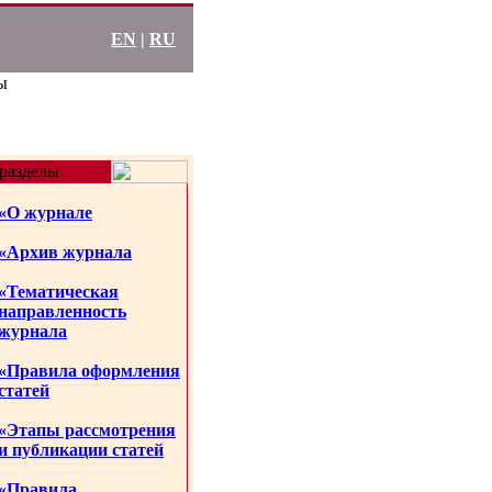
EN
|
RU
ы
разделы
«О журнале
«Архив журнала
«Тематическая
направленность
журнала
«Правила оформления
статей
«Этапы рассмотрения
и публикации статей
«Правила