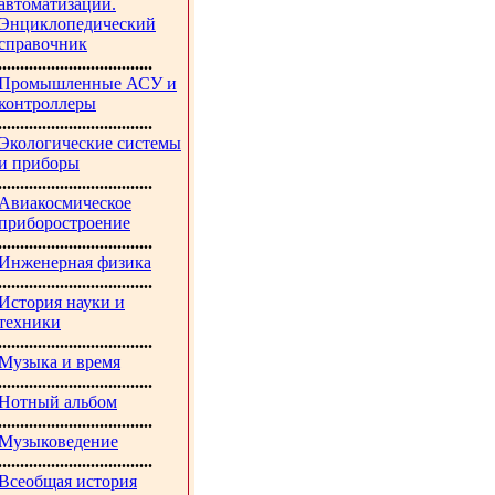
автоматизации.
Энциклопедический
справочник
...................................
Промышленные АСУ и
контроллеры
...................................
Экологические системы
и приборы
...................................
Авиакосмическое
приборостроение
...................................
Инженерная физика
...................................
История науки и
техники
...................................
Музыка и время
...................................
Нотный альбом
...................................
Музыковедение
...................................
Всеобщая история