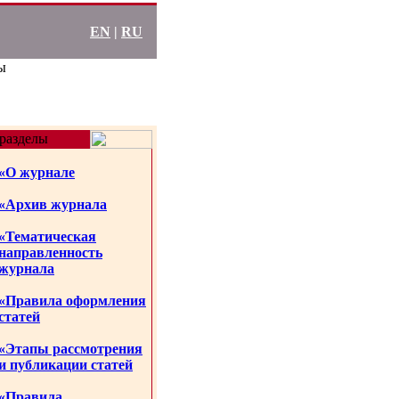
EN
|
RU
ы
разделы
«О журнале
«Архив журнала
«Тематическая
направленность
журнала
«Правила оформления
статей
«Этапы рассмотрения
и публикации статей
«Правила