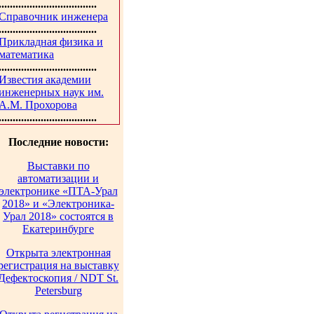
...................................
Справочник инженера
...................................
Прикладная физика и
математика
...................................
Известия академии
инженерных наук им.
А.М. Прохорова
...................................
Последние новости:
Выставки по
автоматизации и
электронике «ПТА-Урал
2018» и «Электроника-
Урал 2018» состоятся в
Екатеринбурге
Открыта электронная
регистрация на выставку
Дефектоскопия / NDT St.
Petersburg