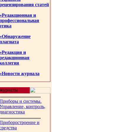
рецензирования статей
«Редакционная и
профессиональная
этика
«Обнаружение
плагиата
«Редакция и
редакционная
коллегия
«Новости журнала
журналы
...................................
Приборы и системы.
Управление, контроль,
диагностика
...................................
Приборостроение и
средства