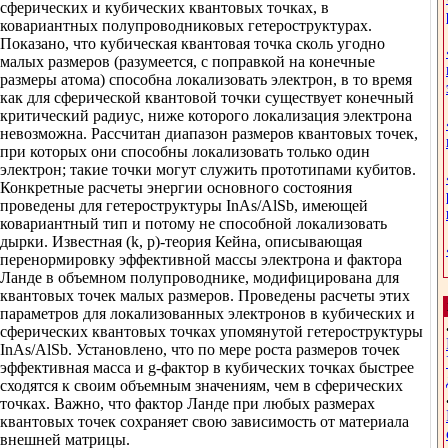
сферических и кубических квантовых точках, в
ковариантных полупроводниковых гетероструктурах.
Показано, что кубическая квантовая точка сколь угодно
малых размеров (разумеется, с поправкой на конечные
размеры атома) способна локализовать электрон, в то время
как для сферической квантовой точки существует конечный
критический радиус, ниже которого локализация электрона
невозможна. Рассчитан диапазон размеров квантовых точек,
при которых они способны локализовать только один
электрон; такие точки могут служить прототипами кубитов.
Конкретные расчеты энергии основного состояния
проведены для гетероструктуры InAs/AlSb, имеющей
ковариантный тип и потому не способной локализовать
дырки. Известная (k, p)-теория Кейна, описывающая
перенормировку эффективной массы электрона и фактора
Ланде в объемном полупроводнике, модифицирована для
квантовых точек малых размеров. Проведены расчеты этих
параметров для локализованных электронов в кубических и
сферических квантовых точках упомянутой гетероструктуры
InAs/AlSb. Установлено, что по мере роста размеров точек
эффективная масса и g-фактор в кубических точках быстрее
сходятся к своим объемным значениям, чем в сферических
точках. Важно, что фактор Ланде при любых размерах
квантовых точек сохраняет свою зависимость от материала
внешней матрицы.