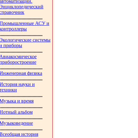
автоматизации.
Энциклопедический
справочник
...................................
Промышленные АСУ и
контроллеры
...................................
Экологические системы
и приборы
...................................
Авиакосмическое
приборостроение
...................................
Инженерная физика
...................................
История науки и
техники
...................................
Музыка и время
...................................
Нотный альбом
...................................
Музыковедение
...................................
Всеобщая история