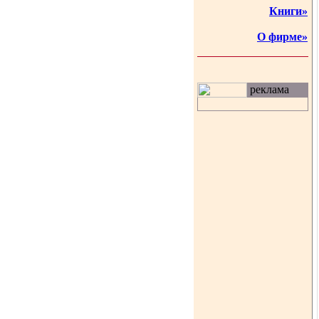
Книги»
О фирме»
реклама