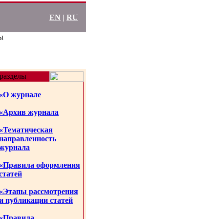
EN
|
RU
ы
разделы
«О журнале
«Архив журнала
«Тематическая
направленность
журнала
«Правила оформления
статей
«Этапы рассмотрения
и публикации статей
«Правила