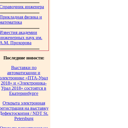
...................................
Справочник инженера
...................................
Прикладная физика и
математика
...................................
Известия академии
инженерных наук им.
А.М. Прохорова
...................................
Последние новости:
Выставки по
автоматизации и
электронике «ПТА-Урал
2018» и «Электроника-
Урал 2018» состоятся в
Екатеринбурге
Открыта электронная
регистрация на выставку
Дефектоскопия / NDT St.
Petersburg