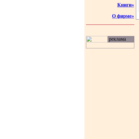
Книги»
О фирме»
реклама