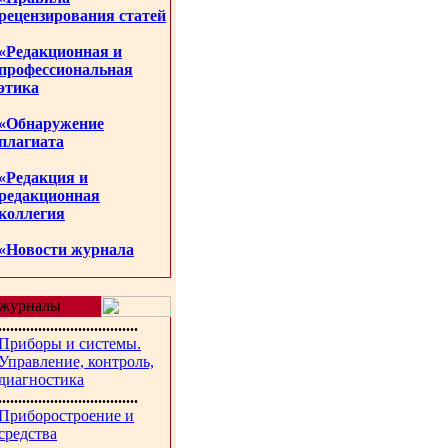
рецензирования статей
«Редакционная и
профессиональная
этика
«Обнаружение
плагиата
«Редакция и
редакционная
коллегия
«Новости журнала
журналы
...................................
Приборы и системы.
Управление, контроль,
диагностика
...................................
Приборостроение и
средства