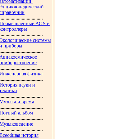
автоматизации.
Энциклопедический
справочник
...................................
Промышленные АСУ и
контроллеры
...................................
Экологические системы
и приборы
...................................
Авиакосмическое
приборостроение
...................................
Инженерная физика
...................................
История науки и
техники
...................................
Музыка и время
...................................
Нотный альбом
...................................
Музыковедение
...................................
Всеобщая история