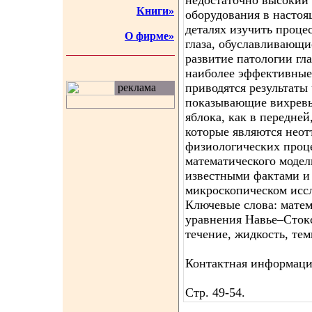
недостаточно высокий
Книги»
оборудования в настоя
деталях изучить проце
О фирме»
глаза, обуславливающи
развитие патологии гла
наиболее эффективные 
приводятся результаты
реклама
показывающие вихревы
яблока, как в передней,
которые являются нео
физиологических проце
математического модел
известными фактами и
микроскопическом иссл
Ключевые слова: матем
уравнения Навье–Стокса
течение, жидкость, тем
Контактная информация
Стр. 49-54.