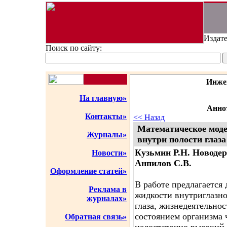
Издате
Поиск по сайту:
Инже
На главную»
Аннот
Контакты»
<< Назад
Математическое мод
Журналы»
внутри полости глаза
Кузьмин Р.Н. Новодер
Новости»
Анпилов С.В.
Оформление статей»
В работе предлагается
Реклама в
жидкости внутриглазно
журналах»
глаза, жизнедеятельнос
состоянием организма 
Обратная связь»