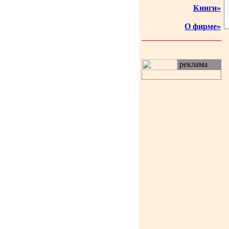
Книги»
О фирме»
реклама