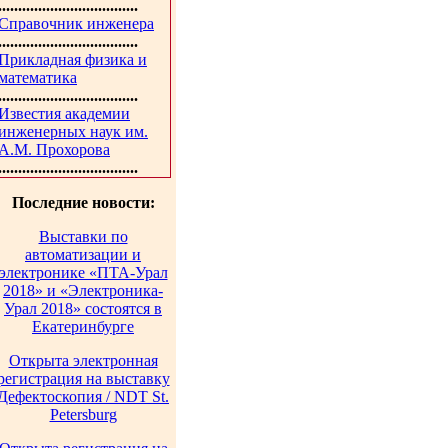
...................................
Справочник инженера
...................................
Прикладная физика и
математика
...................................
Известия академии
инженерных наук им.
А.М. Прохорова
...................................
Последние новости:
Выставки по
автоматизации и
электронике «ПТА-Урал
2018» и «Электроника-
Урал 2018» состоятся в
Екатеринбурге
Открыта электронная
регистрация на выставку
Дефектоскопия / NDT St.
Petersburg