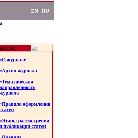
EN
|
RU
ы
разделы
«О журнале
«Архив журнала
«Тематическая
направленность
журнала
«Правила оформления
статей
«Этапы рассмотрения
и публикации статей
«Правила