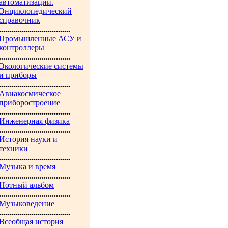
автоматизации.
Энциклопедический
справочник
...................................
Промышленные АСУ и
контроллеры
...................................
Экологические системы
и приборы
...................................
Авиакосмическое
приборостроение
...................................
Инженерная физика
...................................
История науки и
техники
...................................
Музыка и время
...................................
Нотный альбом
...................................
Музыковедение
...................................
Всеобщая история