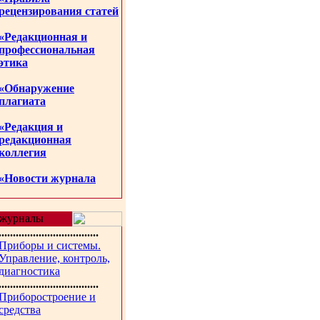
рецензирования статей
«Редакционная и
профессиональная
этика
«Обнаружение
плагиата
«Редакция и
редакционная
коллегия
«Новости журнала
журналы
...................................
Приборы и системы.
Управление, контроль,
диагностика
...................................
Приборостроение и
средства