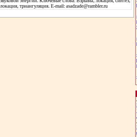
звуковой энергии. Ключевые слова: Взрывы, локация, синтез,
локация, триангуляция. E-mail: asadzade@rambler.ru