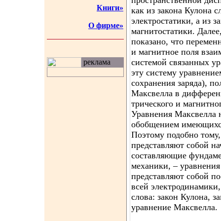
пространственной дисп
Книги»
как из закона Кулона 
электростатики, а из з
О фирме»
магнитостатики. Далее
показано, что перемен
и магнитное поля взаи
системой связанных у
реклама
эту систему уравнение
сохранения заряда), п
Максвелла в дифферен
трического и магнитно
Уравнения Максвелла н
обобщением имеющихся
Поэтому подобно тому,
представляют собой на
составляющие фундаме
механики, – уравнения
представляют собой п
всей электродинамики,
слова: закон Кулона, з
уравнение Максвелла.