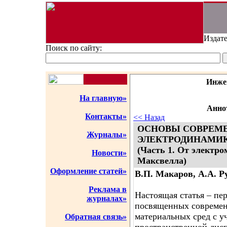
Издате
Поиск по сайту:
Инже
На главную»
Аннот
Контакты»
<< Назад
ОСНОВЫ СОВРЕМ
Журналы»
ЭЛЕКТРОДИНАМИК
(Часть 1. От электр
Новости»
Максвелла)
Оформление статей»
В.П. Макаров, А.А. Р
Реклама в
Настоящая статья – пер
журналах»
посвященных современ
материальных сред с у
Обратная связь»