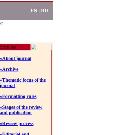
EN
|
RU
se
Sections
«About journal
«Archive
«Thematic focus of the
journal
«Formatting rules
«Stages of the review
and publication
«Review process
«Editorial and