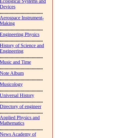
Ecological Systems and
Devices
...................................
Aerospace Instrument-
Making
...................................
Engineering Physics
...................................
History of Science and
Engineering
...................................
Music and Time
...................................
Note Album
...................................
Musicology
...................................
Universal History
...................................
Directory of engineer
...................................
Applied Physics and
Mathematics
...................................
News Academy of