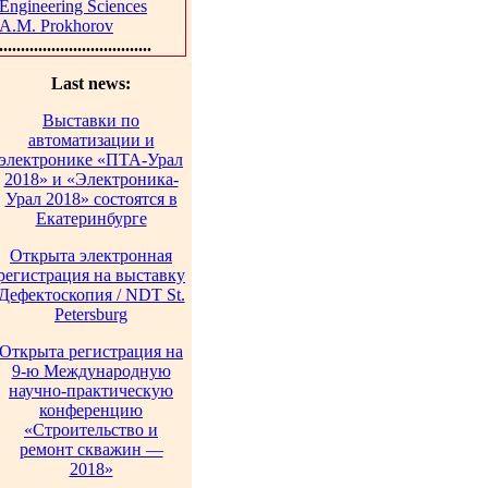
Engineering Sciences
A.M. Prokhorov
...................................
Last news:
Выставки по
автоматизации и
электронике «ПТА-Урал
2018» и «Электроника-
Урал 2018» состоятся в
Екатеринбурге
Открыта электронная
регистрация на выставку
Дефектоскопия / NDT St.
Petersburg
Открыта регистрация на
9-ю Международную
научно-практическую
конференцию
«Строительство и
ремонт скважин —
2018»