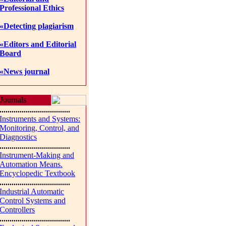
Professional Ethics
«Detecting plagiarism
«Editors and Editorial
Board
«News journal
Journals
...................................
Instruments and Systems:
Monitoring, Control, and
Diagnostics
...................................
Instrument-Making and
Automation Means.
Encyclopedic Textbook
...................................
Industrial Automatic
Control Systems and
Controllers
...................................