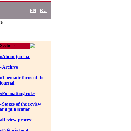
EN
|
RU
se
Sections
«About journal
«Archive
«Thematic focus of the
journal
«Formatting rules
«Stages of the review
and publication
«Review process
«Editorial and