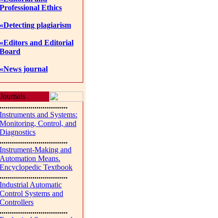
Professional Ethics
«Detecting plagiarism
«Editors and Editorial
Board
«News journal
Journals
...................................
Instruments and Systems:
Monitoring, Control, and
Diagnostics
...................................
Instrument-Making and
Automation Means.
Encyclopedic Textbook
...................................
Industrial Automatic
Control Systems and
Controllers
...................................