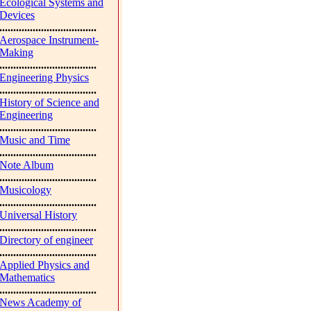
Ecological Systems and
Devices
...................................
Aerospace Instrument-
Making
...................................
Engineering Physics
...................................
History of Science and
Engineering
...................................
Music and Time
...................................
Note Album
...................................
Musicology
...................................
Universal History
...................................
Directory of engineer
...................................
Applied Physics and
Mathematics
...................................
News Academy of