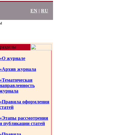
EN
|
RU
ы
разделы
«О журнале
«Архив журнала
«Тематическая
направленность
журнала
«Правила оформления
статей
«Этапы рассмотрения
и публикации статей
«Правила