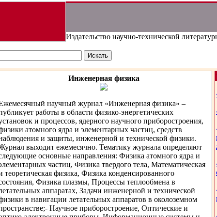
Издательство научно-технической литератур
Инженерная физика
Ежемесячный научный журнал «Инженерная физика» –
публикует работы в области физико-энергетических
установок и процессов, ядерного научного приборостроения,
физики атомного ядра и элементарных частиц, средств
наблюдения и защиты, инженерной и технической физики.
Журнал выходит ежемесячно. Тематику журнала определяют
следующие основные направления: Физика атомного ядра и
элементарных частиц, Физика твердого тела, Математическая
и теоретическая физика, Физика конденсированного
состояния, Физика плазмы, Процессы теплообмена в
летательных аппаратах, Задачи инженерной и технической
физики в навигации летательных аппаратов в околоземном
пространстве;- Научное приборостроение, Оптические и
оптико-электронные приборы, Информационные системы и