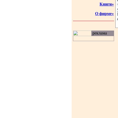
Книги»
О фирме»
реклама