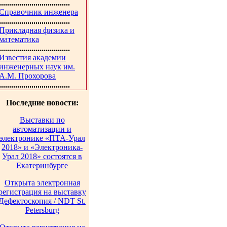
...................................
Справочник инженера
...................................
Прикладная физика и
математика
...................................
Известия академии
инженерных наук им.
А.М. Прохорова
...................................
Последние новости:
Выставки по
автоматизации и
электронике «ПТА-Урал
2018» и «Электроника-
Урал 2018» состоятся в
Екатеринбурге
Открыта электронная
регистрация на выставку
Дефектоскопия / NDT St.
Petersburg