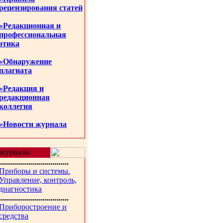
рецензирования статей
«Редакционная и
профессиональная
этика
«Обнаружение
плагиата
«Редакция и
редакционная
коллегия
«Новости журнала
журналы
...................................
Приборы и системы.
Управление, контроль,
диагностика
...................................
Приборостроение и
средства