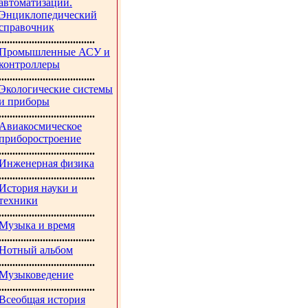
автоматизации.
Энциклопедический
справочник
...................................
Промышленные АСУ и
контроллеры
...................................
Экологические системы
и приборы
...................................
Авиакосмическое
приборостроение
...................................
Инженерная физика
...................................
История науки и
техники
...................................
Музыка и время
...................................
Нотный альбом
...................................
Музыковедение
...................................
Всеобщая история