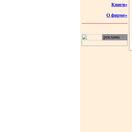
Книги»
О фирме»
реклама