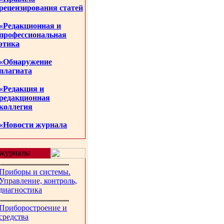
рецензирования статей
«Редакционная и
профессиональная
этика
«Обнаружение
плагиата
«Редакция и
редакционная
коллегия
«Новости журнала
журналы
...................................
Приборы и системы.
Управление, контроль,
диагностика
...................................
Приборостроение и
средства