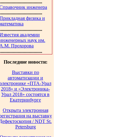
...................................
Справочник инженера
...................................
Прикладная физика и
математика
...................................
Известия академии
инженерных наук им.
А.М. Прохорова
...................................
Последние новости:
Выставки по
автоматизации и
электронике «ПТА-Урал
2018» и «Электроника-
Урал 2018» состоятся в
Екатеринбурге
Открыта электронная
регистрация на выставку
Дефектоскопия / NDT St.
Petersburg