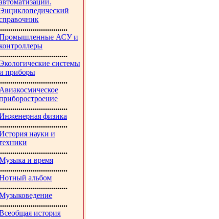
автоматизации.
Энциклопедический
справочник
...................................
Промышленные АСУ и
контроллеры
...................................
Экологические системы
и приборы
...................................
Авиакосмическое
приборостроение
...................................
Инженерная физика
...................................
История науки и
техники
...................................
Музыка и время
...................................
Нотный альбом
...................................
Музыковедение
...................................
Всеобщая история