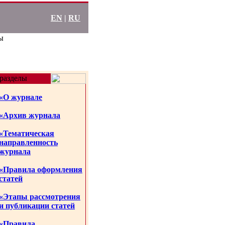
EN
|
RU
ы
разделы
«О журнале
«Архив журнала
«Тематическая
направленность
журнала
«Правила оформления
статей
«Этапы рассмотрения
и публикации статей
«Правила