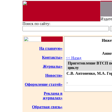
Издате
Поиск по сайту:
Инже
На главную»
Аннот
Контакты»
<< Назад
Приготовление ВТСП п
Журналы»
циклу
С.В. Антоненко, М.А. Го
Новости»
-
Оформление статей»
Реклама в
журналах»
Обратная связь»