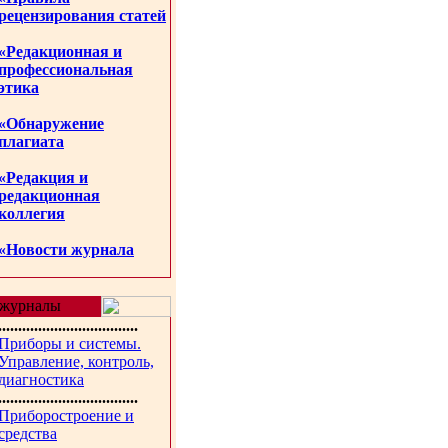
рецензирования статей
«Редакционная и
профессиональная
этика
«Обнаружение
плагиата
«Редакция и
редакционная
коллегия
«Новости журнала
журналы
...................................
Приборы и системы.
Управление, контроль,
диагностика
...................................
Приборостроение и
средства