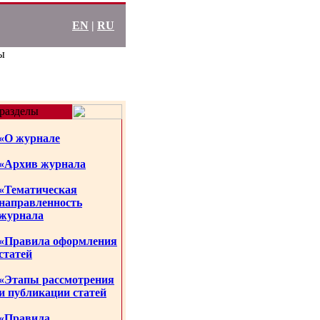
EN
|
RU
ы
разделы
«О журнале
«Архив журнала
«Тематическая
направленность
журнала
«Правила оформления
статей
«Этапы рассмотрения
и публикации статей
«Правила