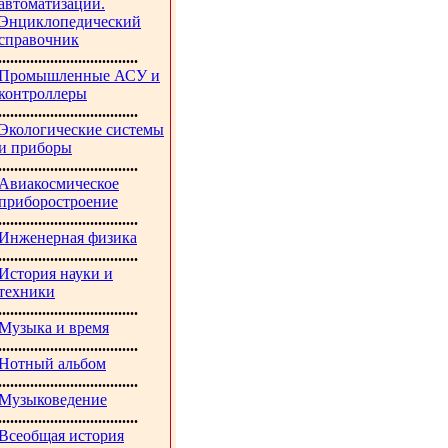
автоматизации.
Энциклопедический
справочник
...................................
Промышленные АСУ и
контроллеры
...................................
Экологические системы
и приборы
...................................
Авиакосмическое
приборостроение
...................................
Инженерная физика
...................................
История науки и
техники
...................................
Музыка и время
...................................
Нотный альбом
...................................
Музыковедение
...................................
Всеобщая история