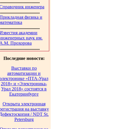
...................................
Справочник инженера
...................................
Прикладная физика и
математика
...................................
Известия академии
инженерных наук им.
А.М. Прохорова
...................................
Последние новости:
Выставки по
автоматизации и
электронике «ПТА-Урал
2018» и «Электроника-
Урал 2018» состоятся в
Екатеринбурге
Открыта электронная
регистрация на выставку
Дефектоскопия / NDT St.
Petersburg