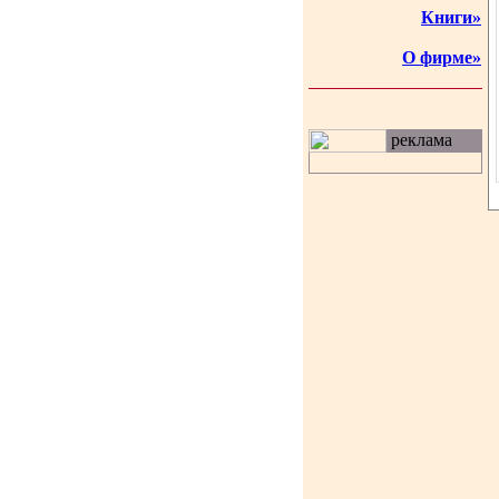
Книги»
О фирме»
реклама