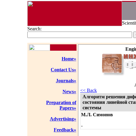
Scienti
Search:
Engi
Home»
Contact Us»
Journals»
<< Back
News»
Алгоритм решения диф
состояния линейной ст
Preparation of
системы
Papers»
М.Л. Симонов
Advertising»
-
Feedback»